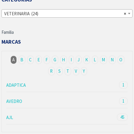
VETERINARIA (24)
×
Familia
MARCAS
A
B
C
E
F
G
H
I
J
K
L
M
N
O
R
S
T
V
Y
1
ADAPTICA
1
AVEDRO
45
AJL