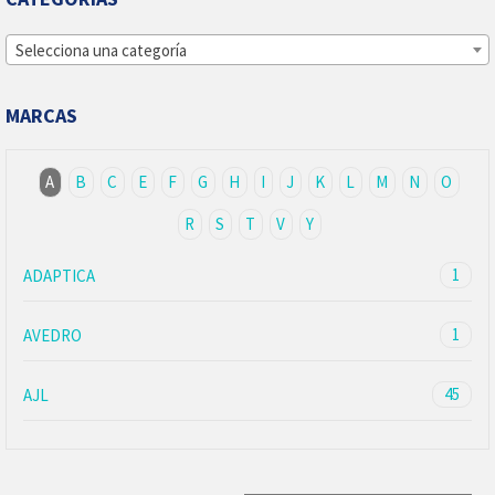
Selecciona una categoría
MARCAS
A
B
C
E
F
G
H
I
J
K
L
M
N
O
R
S
T
V
Y
1
ADAPTICA
1
AVEDRO
45
AJL