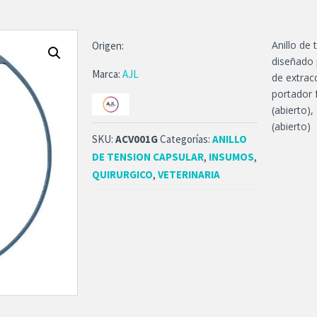
Anillo de
Origen:
diseñado 
Marca:
AJL
de extracc
portador 
(abierto)
(abierto)
SKU:
ACV001G
Categorías:
ANILLO
DE TENSION CAPSULAR
,
INSUMOS
,
QUIRURGICO
,
VETERINARIA