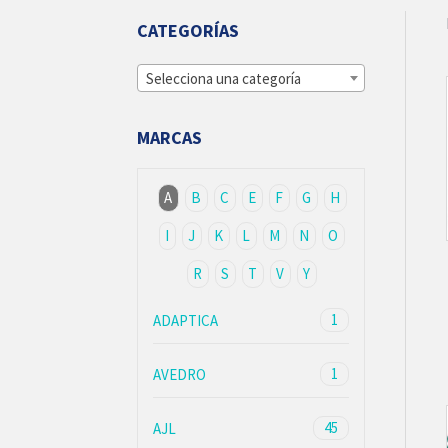
CATEGORÍAS
Selecciona una categoría
MARCAS
A
B
C
E
F
G
H
I
J
K
L
M
N
O
R
S
T
V
Y
1
ADAPTICA
1
AVEDRO
45
AJL