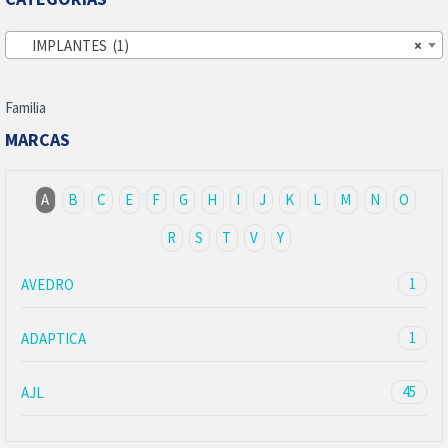
IMPLANTES (1)
×
Familia
MARCAS
A
B
C
E
F
G
H
I
J
K
L
M
N
O
R
S
T
V
Y
1
AVEDRO
1
ADAPTICA
45
AJL