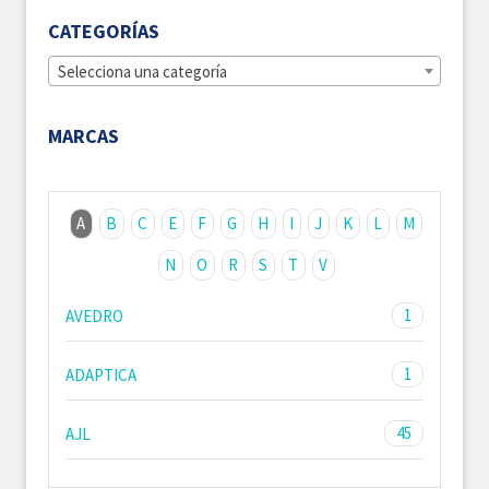
CATEGORÍAS
Selecciona una categoría
MARCAS
A
B
C
E
F
G
H
I
J
K
L
M
N
O
R
S
T
V
1
AVEDRO
1
ADAPTICA
45
AJL