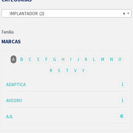
IMPLANTADOR (2)
×
Familia
MARCAS
A
B
C
E
F
G
H
I
J
K
L
M
N
O
R
S
T
V
Y
1
ADAPTICA
1
AVEDRO
45
AJL