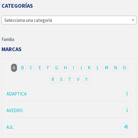
CATEGORÍAS
Selecciona una categoría
Familia
MARCAS
A
B
C
E
F
G
H
I
J
K
L
M
N
O
R
S
T
V
Y
1
ADAPTICA
1
AVEDRO
45
AJL