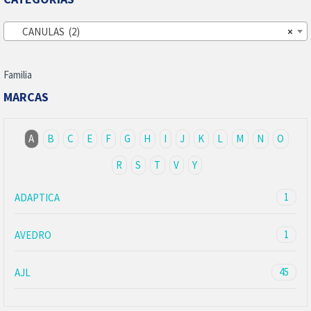
CANULAS (2)
×
Familia
MARCAS
A
B
C
E
F
G
H
I
J
K
L
M
N
O
R
S
T
V
Y
1
ADAPTICA
1
AVEDRO
45
AJL