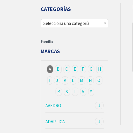
CATEGORÍAS
Selecciona una categoría
Familia
MARCAS
A
B
C
E
F
G
H
I
J
K
L
M
N
O
R
S
T
V
Y
1
AVEDRO
1
ADAPTICA