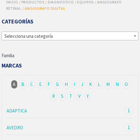
INICIO
/
PRODUCTOS
/
DIAGNOSTICO
/
EQUIPOS
/
ANGIOGRAFO
RETINAL
/ ANGIOGRAFO DIGITAL
CATEGORÍAS
Selecciona una categoría
Familia
MARCAS
A
B
C
E
F
G
H
I
J
K
L
M
N
O
R
S
T
V
Y
1
ADAPTICA
1
AVEDRO