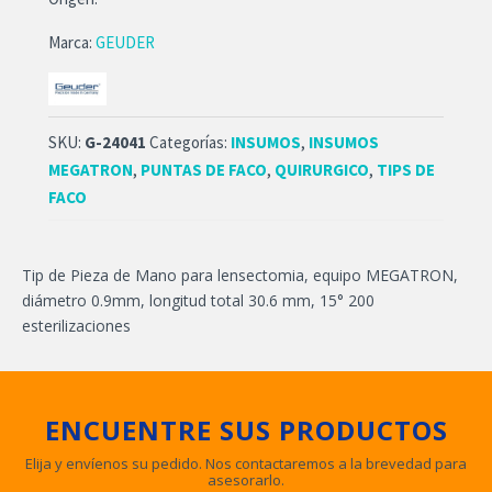
Marca:
GEUDER
SKU:
G-24041
Categorías:
INSUMOS
,
INSUMOS
MEGATRON
,
PUNTAS DE FACO
,
QUIRURGICO
,
TIPS DE
FACO
Tip de Pieza de Mano para lensectomia, equipo MEGATRON,
diámetro 0.9mm, longitud total 30.6 mm, 15° 200
esterilizaciones
ENCUENTRE SUS PRODUCTOS
Elija y envíenos su pedido. Nos contactaremos a la brevedad para
asesorarlo.