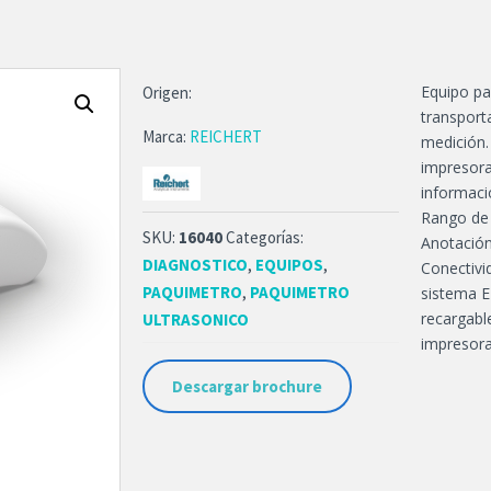
Equipo pa
Origen:
transport
Marca:
REICHERT
medición. 
impresora
informaci
Rango de 
SKU:
16040
Categorías:
Anotación
DIAGNOSTICO
,
EQUIPOS
,
Conectivi
PAQUIMETRO
,
PAQUIMETRO
sistema E
recargabl
ULTRASONICO
impresor
Descargar brochure