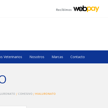
s Veterinarios
Nosotros
Marcas
Contacto
O
ALURONATO
/
COHESIVO
/ HIALURONATO