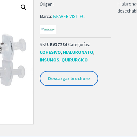
Hialuronat
Origen:
desechabl
Marca:
BEAVER VISITEC
SKU:
BV37284
Categorías:
COHESIVO
,
HIALURONATO
,
INSUMOS
,
QUIRURGICO
Descargar brochure