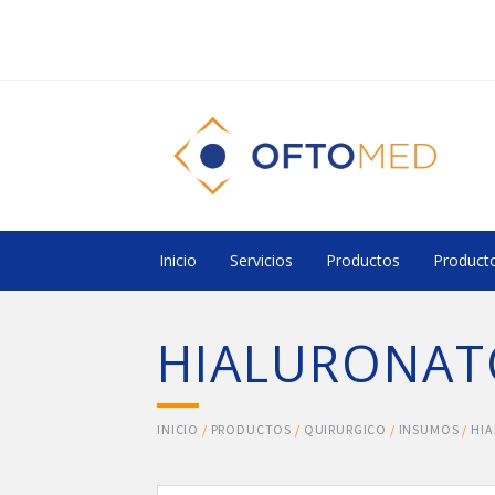
Inicio
Servicios
Productos
Producto
HIALURONAT
INICIO
/
PRODUCTOS
/
QUIRURGICO
/
INSUMOS
/
HI