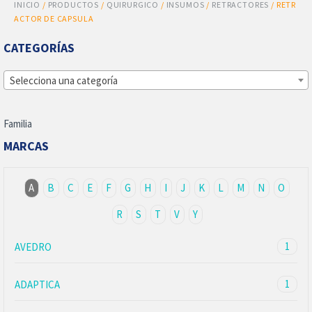
INICIO
/
PRODUCTOS
/
QUIRURGICO
/
INSUMOS
/
RETRACTORES
/ RETR
ACTOR DE CAPSULA
CATEGORÍAS
Selecciona una categoría
Familia
MARCAS
A
B
C
E
F
G
H
I
J
K
L
M
N
O
R
S
T
V
Y
1
AVEDRO
1
ADAPTICA